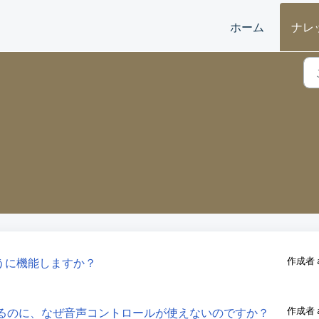
ホーム
ナレ
作成者 ar
うに機能しますか？
作成者 ar
接続は成功するのに、なぜ音声コントロールが使えないのですか？