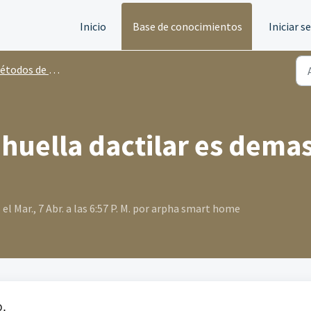
Inicio
Base de conocimientos
Iniciar s
odos de desbloqueo
 huella dactilar es dema
 Mar., 7 Abr. a las 6:57 P. M. por arpha smart home
o.