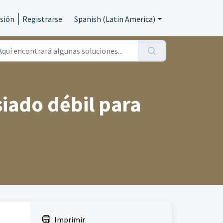
esión
Registrarse
Spanish (Latin America)
siado débil para
Imprimir