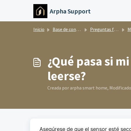
Ir al contenido principal
Arpha Support
Inicio
Base de conocimientos
Preguntas frecuentes
Mét
¿Qué pasa si mi
leerse?
Creada por arpha smart home, Modificado el
Asegúrese de que el sensor esté sec