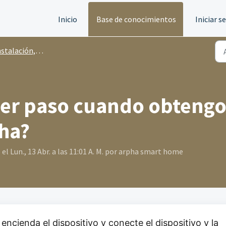
Inicio
Base de conocimientos
Iniciar s
ación, configuración y emparejamiento
imer paso cuando obteng
pha?
l Lun., 13 Abr. a las 11:01 A. M. por arpha smart home
encienda el dispositivo y conecte el dispositivo y la